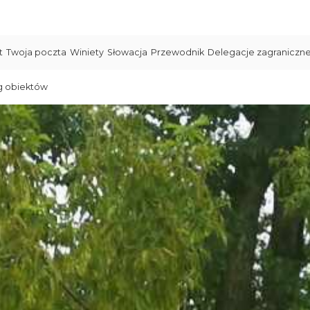
t
Twoja poczta
Winiety
Słowacja
Przewodnik
Delegacje zagraniczn
g obiektów