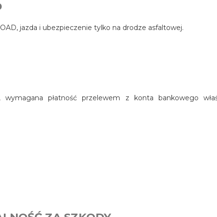
D
AD, jazda i ubezpieczenie tylko na drodze asfaltowej.
wej, wymagana płatność przelewem z konta bankowego właś
ALNOŚĆ ZA SZKODY