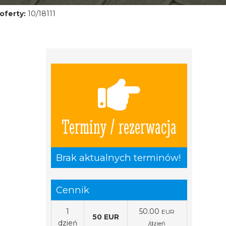
oferty:
10/18111
Terminy / rezerwacja
Brak aktualnych terminów!
Cennik
1
50.00
EUR
50 EUR
dzień
/dzień