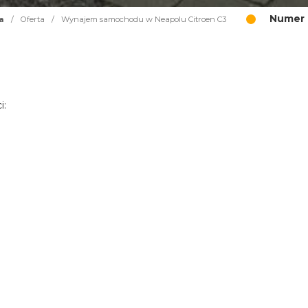
Numer 
a
/
Oferta
/
Wynajem samochodu w Neapolu Citroen C3
i: