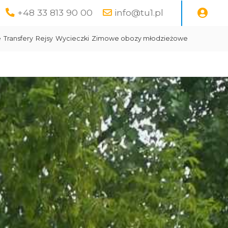
+48 33 813 90 00
info@tu1.pl
e
Transfery
Rejsy
Wycieczki
Zimowe obozy młodzieżowe