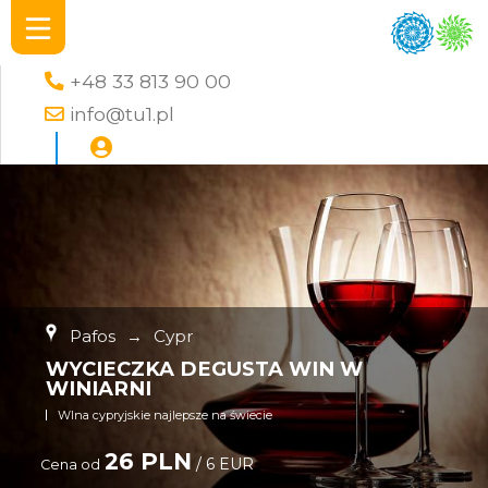
+48 33 813 90 00
info@tu1.pl
Pafos
→
Cypr
WYCIECZKA DEGUSTA WIN W
WINIARNI
WIna cypryjskie najlepsze na świecie
26 PLN
/ 6 EUR
Cena od