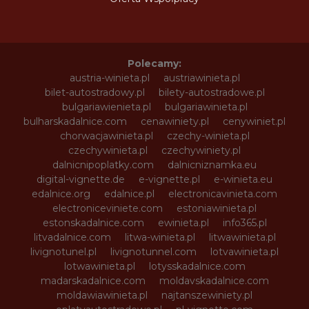
Polecamy:
austria-winieta.pl
austriawinieta.pl
bilet-autostradowy.pl
bilety-autostradowe.pl
bulgariawienieta.pl
bulgariawinieta.pl
bulharskadalnice.com
cenawiniety.pl
cenywiniet.pl
chorwacjawinieta.pl
czechy-winieta.pl
czechywinieta.pl
czechywiniety.pl
dalnicnipoplatky.com
dalnicniznamka.eu
digital-vignette.de
e-vignette.pl
e-winieta.eu
edalnice.org
edalnice.pl
electronicavinieta.com
electroniceviniete.com
estoniawinieta.pl
estonskadalnice.com
ewinieta.pl
info365.pl
litvadalnice.com
litwa-winieta.pl
litwawinieta.pl
livignotunel.pl
livignotunnel.com
lotvawinieta.pl
lotwawinieta.pl
lotysskadalnice.com
madarskadalnice.com
moldavskadalnice.com
moldawiawinieta.pl
najtanszewiniety.pl