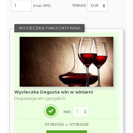
Waluta:
(max. 999)
WYCIECZKA FAKULTATYWNA
Wycieczka Degusta win w winiarni
Degustacja win cypryjskich
Ilość:
→
07.08.2026
07.08.2026