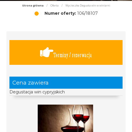
Strona główna
/
Oferta
/
Wycieczka Degusta win w winiarni
Numer oferty:
106/18107
Terminy / rezerwacja
Cena zawiera
Degustacja win cypryjskich