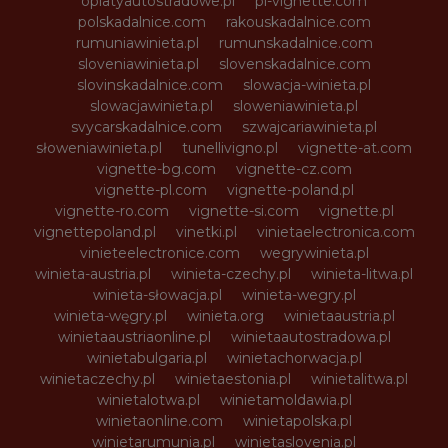
oplatyautostradowe.pl
pl-vignette.com
polskadalnice.com
rakouskadalnice.com
rumuniawinieta.pl
rumunskadalnice.com
sloveniawinieta.pl
slovenskadalnice.com
slovinskadalnice.com
slowacja-winieta.pl
slowacjawinieta.pl
sloweniawinieta.pl
svycarskadalnice.com
szwajcariawinieta.pl
słoweniawinieta.pl
tunellivigno.pl
vignette-at.com
vignette-bg.com
vignette-cz.com
vignette-pl.com
vignette-poland.pl
vignette-ro.com
vignette-si.com
vignette.pl
vignettepoland.pl
vinetki.pl
vinietaelectronica.com
vinieteelectronice.com
wegrywinieta.pl
winieta-austria.pl
winieta-czechy.pl
winieta-litwa.pl
winieta-słowacja.pl
winieta-wegry.pl
winieta-węgry.pl
winieta.org
winietaaustria.pl
winietaaustriaonline.pl
winietaautostradowa.pl
winietabulgaria.pl
winietachorwacja.pl
winietaczechy.pl
winietaestonia.pl
winietalitwa.pl
winietalotwa.pl
winietamoldawia.pl
winietaonline.com
winietapolska.pl
winietarumunia.pl
winietaslovenia.pl