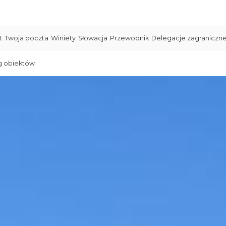
t
Twoja poczta
Winiety
Słowacja
Przewodnik
Delegacje zagraniczn
g obiektów