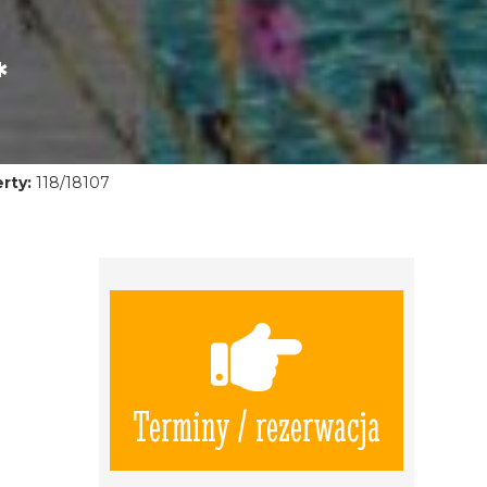
*
rty:
118/18107
Terminy / rezerwacja