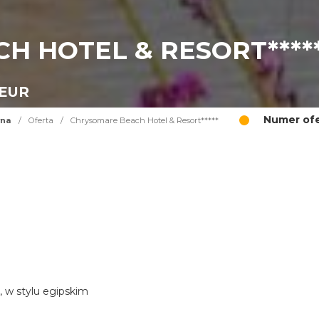
H HOTEL & RESORT****
 EUR
Numer ofe
wna
/
Oferta
/
Chrysomare Beach Hotel & Resort*****
, w stylu egipskim