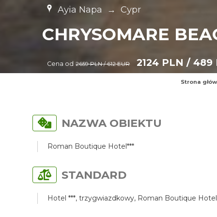
Ayia Napa
→
Cypr
CHRYSOMARE BEAC
2124 PLN / 489
Cena od
2659 PLN / 612 EUR
Strona głó
NAZWA OBIEKTU
Roman Boutique Hotel***
STANDARD
Hotel ***, trzygwiazdkowy, Roman Boutique Hotel