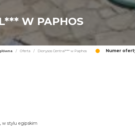
L*** W PAPHOS
Numer ofert
główna
/
Oferta
/
Dionysos Central*** w Paphos
, w stylu egipskim