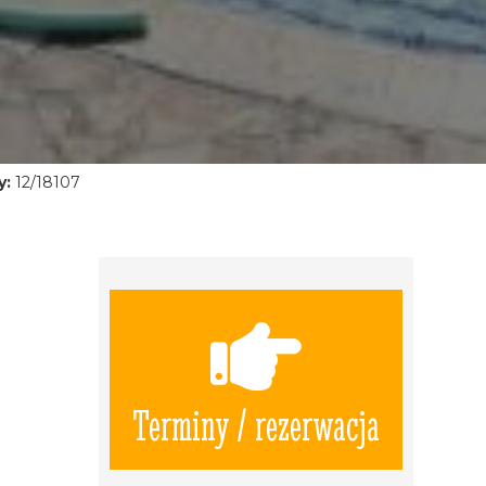
y:
12/18107
Terminy / rezerwacja