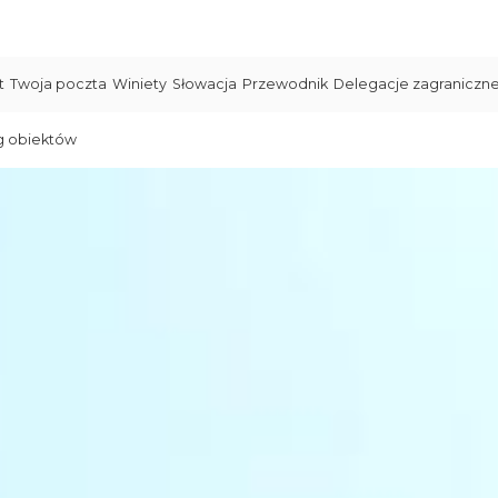
t
Twoja poczta
Winiety
Słowacja
Przewodnik
Delegacje zagraniczn
g obiektów