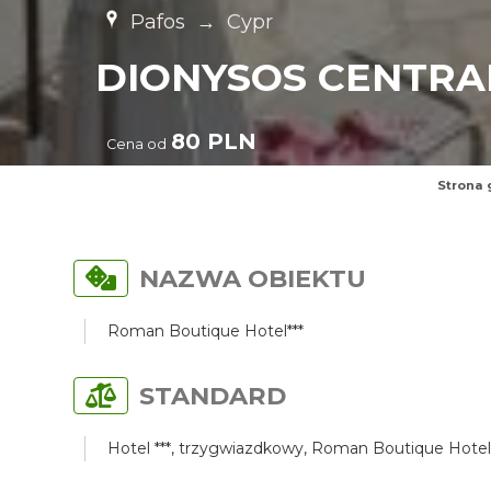
Pafos
→
Cypr
DIONYSOS CENTRA
80 PLN
Cena od
Strona 
NAZWA OBIEKTU
Roman Boutique Hotel***
STANDARD
Hotel ***, trzygwiazdkowy, Roman Boutique Hotel