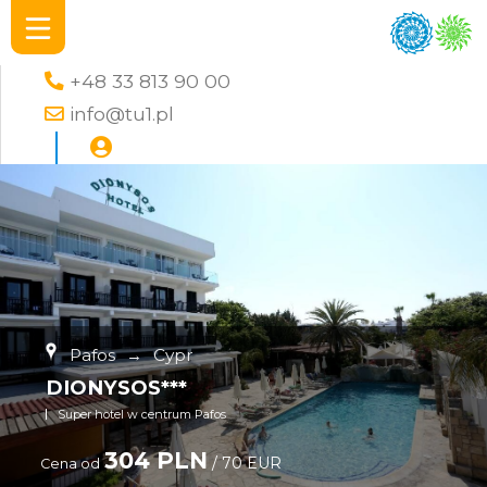
+48 33 813 90 00
info@tu1.pl
Pafos
→
Cypr
DIONYSOS***
Super hotel w centrum Pafos
304 PLN
/ 70 EUR
Cena od