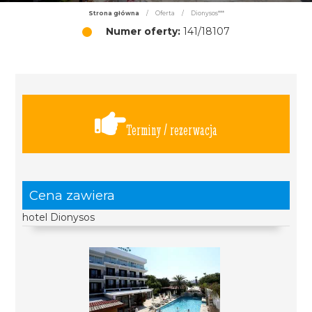
Strona główna
/
Oferta
/
Dionysos***
Numer oferty:
141/18107
Terminy / rezerwacja
Cena zawiera
hotel Dionysos