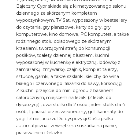
Bajeczny Cypr składa się z klimatyzowanego salonu
dziennego ze skórzanym kompletem
wypoczynkowym, TV Sat, wyposażony w bestsellery
do czytania, gry planszowe, karty do gry, gry
komputerowe, kino domowe, PC komputera, a także
rodzinnego stołu obiadowego ze skórzanymi
krzesłami, tworzącymi strefę do konsumpcji
posiłków, toalety dziennej z lustrem, kuchni
wyposażonej w kuchenkę elektryczną, lodówkę z
zamrażarką, zmywarkę, czajnik, komplet talerzy,
sztućce, garnki, a także szklanki, kielichy do wina
białego i czerwonego, filiżanki do kawy, korkociąg.
Z kuchni przejście do mini ogrodu z basenem
całorocznym, miejscem na leżaki (2 leżaki do
dyspozycji) , dwa stoliki dla 2 osób, jeden stolik dla 4
osób, 1 parasol przeciwsłoneczny, grill, karimaty do
yogi, letnie jacuzzi. Do dyspozycji Gości pralka
automatyczna i zewnętrzna suszarka na pranie,
prasowalnica i żelazko.