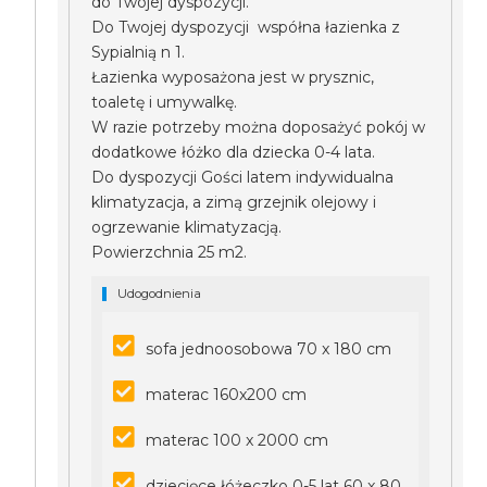
do Twojej dyspozycji.
Do Twojej dyspozycji współna łazienka z
Sypialnią n 1.
Łazienka wyposażona jest w prysznic,
toaletę i umywalkę.
W razie potrzeby można doposażyć pokój w
dodatkowe łóżko dla dziecka 0-4 lata.
Do dyspozycji Gości latem indywidualna
klimatyzacja, a zimą grzejnik olejowy i
ogrzewanie klimatyzacją.
Powierzchnia 25 m2.
Udogodnienia
sofa jednoosobowa 70 x 180 cm
materac 160x200 cm
materac 100 x 2000 cm
dziecięce łóżeczko 0-5 lat 60 x 80