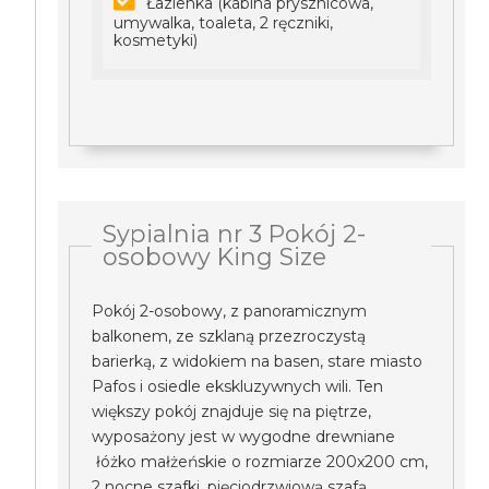
Łazienka (kabina prysznicowa,
umywalka, toaleta, 2 ręczniki,
kosmetyki)
Sypialnia nr 3 Pokój 2-
osobowy King Size
Pokój 2-osobowy, z panoramicznym
balkonem, ze szklaną przezroczystą
barierką, z widokiem na basen, stare miasto
Pafos i osiedle ekskluzywnych wili. Ten
większy pokój znajduje się na piętrze,
wyposażony jest w wygodne drewniane
łóżko małżeńskie o rozmiarze 200x200 cm,
2 nocne szafki, pięciodrzwiową szafą,