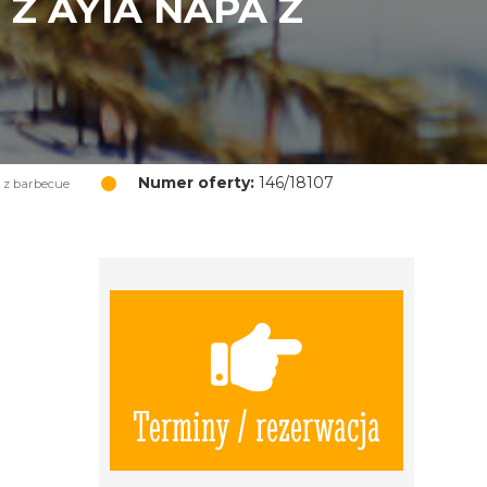
Z AYIA NAPA Z
Numer oferty:
146/18107
 z barbecue
Terminy / rezerwacja