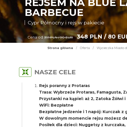
REJSEM NA BLUE L
BARBECUE
Cypr Północny i rejs w pakiecie
348 PLN / 80 EU
Cena od
391 PLN / 90 EUR
Strona główna
/
Oferta
/
Wycieczka Miasto d
NASZE CELE
Rejs poranny z Protaras
Trasa: Wybrzeże Protaras, Famagusta, Z
Przystanki na kąpiel: aż 2, Zatoka Żółwi 
WiFi: Bezpłatne
Bezpłatne jedzenie i 1 napój: Kurczak z gri
W dowolnym momencie rejsu możesz del
Posiłek dla dzieci: Nuggetsy z kurczaka