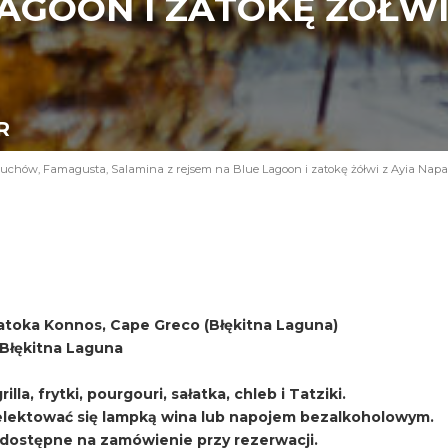
AGOON I ZATOKĘ ŻÓŁWI 
R
uchów, Famagusta, Salamina z rejsem na Blue Lagoon i zatokę żółwi z Ayia Napa
atoka Konnos, Cape Greco (Błękitna Laguna)
i Błękitna Laguna
lla, frytki, pourgouri, sałatka, chleb i Tatziki.
ektować się lampką wina lub napojem bezalkoholowym.
, dostępne na zamówienie przy rezerwacji.