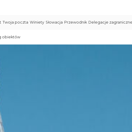
t
Twoja poczta
Winiety
Słowacja
Przewodnik
Delegacje zagraniczn
g obiektów