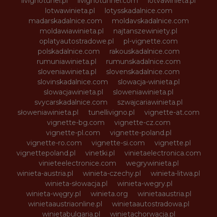
livignotunel.pl
livignotunnel.com
lotvawinieta.pl
lotwawinieta.pl
lotysskadalnice.com
madarskadalnice.com
moldavskadalnice.com
moldawiawinieta.pl
najtanszewiniety.pl
oplatyautostradowe.pl
pl-vignette.com
polskadalnice.com
rakouskadalnice.com
rumuniawinieta.pl
rumunskadalnice.com
sloveniawinieta.pl
slovenskadalnice.com
slovinskadalnice.com
slowacja-winieta.pl
slowacjawinieta.pl
sloweniawinieta.pl
svycarskadalnice.com
szwajcariawinieta.pl
słoweniawinieta.pl
tunellivigno.pl
vignette-at.com
vignette-bg.com
vignette-cz.com
vignette-pl.com
vignette-poland.pl
vignette-ro.com
vignette-si.com
vignette.pl
vignettepoland.pl
vinetki.pl
vinietaelectronica.com
vinieteelectronice.com
wegrywinieta.pl
winieta-austria.pl
winieta-czechy.pl
winieta-litwa.pl
winieta-słowacja.pl
winieta-wegry.pl
winieta-węgry.pl
winieta.org
winietaaustria.pl
winietaaustriaonline.pl
winietaautostradowa.pl
winietabulgaria.pl
winietachorwacja.pl