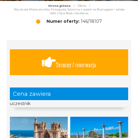
Strona główna
/
Oferta
/
Wycieczka Miasto duchów, Famagusta, Salamina z rejsem na Blue Lagoon i zatokę
żółwi z Ayia Napa z barbecue
Numer oferty:
146/18107
Terminy / rezerwacja
Cena zawiera
uczestnik