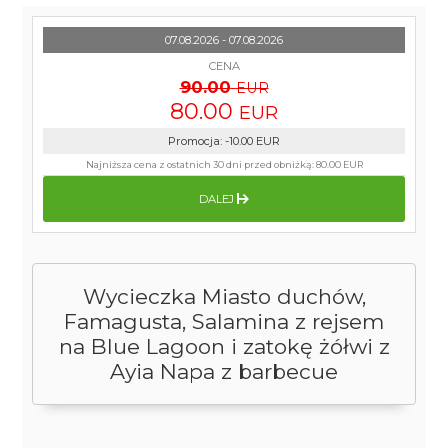
07.08.2026 - 07.08.2026
CENA
90.00
EUR
80.00
EUR
Promocja
:
-10.00
EUR
Najniższa cena z ostatnich 30 dni przed obniżką:
80.00 EUR
DALEJ
Wycieczka Miasto duchów,
Famagusta, Salamina z rejsem
na Blue Lagoon i zatokę żółwi z
Ayia Napa z barbecue