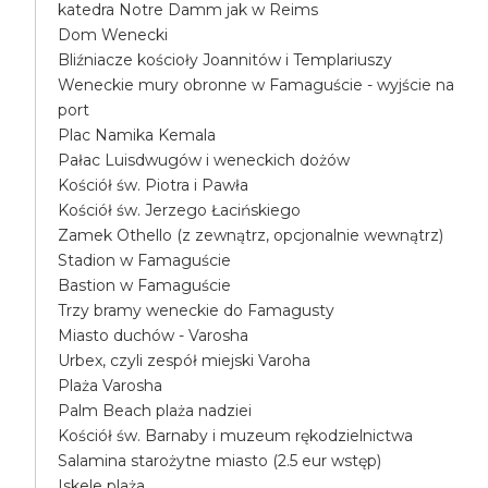
katedra Notre Damm jak w Reims
Dom Wenecki
Bliźniacze kościoły Joannitów i Templariuszy
Weneckie mury obronne w Famaguście - wyjście na
port
Plac Namika Kemala
Pałac Luisdwugów i weneckich dożów
Kościół św. Piotra i Pawła
Kościół św. Jerzego Łacińskiego
Zamek Othello (z zewnątrz, opcjonalnie wewnątrz)
Stadion w Famaguście
Bastion w Famaguście
Trzy bramy weneckie do Famagusty
Miasto duchów - Varosha
Urbex, czyli zespół miejski Varoha
Plaża Varosha
Palm Beach plaża nadziei
Kościół św. Barnaby i muzeum rękodzielnictwa
Salamina starożytne miasto (2.5 eur wstęp)
Iskele plaża