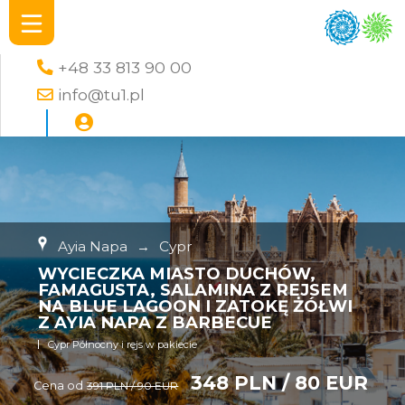
+48 33 813 90 00
info@tu1.pl
Ayia Napa
→
Cypr
WYCIECZKA MIASTO DUCHÓW,
FAMAGUSTA, SALAMINA Z REJSEM
NA BLUE LAGOON I ZATOKĘ ŻÓŁWI
Z AYIA NAPA Z BARBECUE
Cypr Północny i rejs w pakiecie
348 PLN / 80 EUR
Cena od
391 PLN / 90 EUR