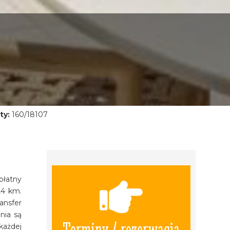
ty:
160/18107
płatny
,4 km.
ansfer
nia są
Terminy / rezerwacja
każdej