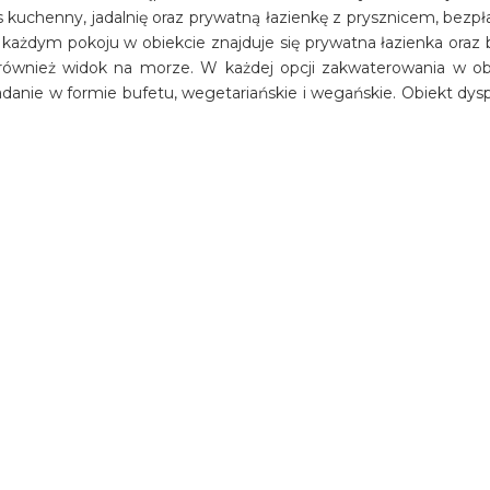
kuchenny, jadalnię oraz prywatną łazienkę z prysznicem, bezp
żdym pokoju w obiekcie znajduje się prywatna łazienka oraz b
 również widok na morze. W każdej opcji zakwaterowania w ob
iadanie w formie bufetu, wegetariańskie i wegańskie. Obiekt dys