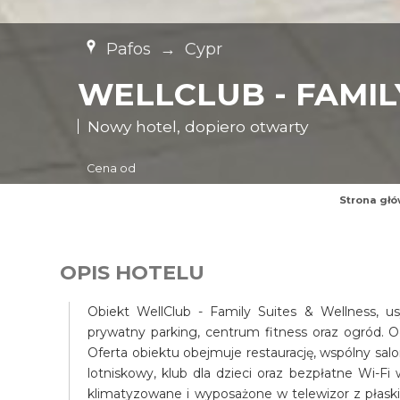
Pafos
→
Cypr
WELLCLUB - FAMIL
Nowy hotel, dopiero otwarty
Cena od
Strona gł
OPIS HOTELU
Obiekt WellClub - Family Suites & Wellness, u
prywatny parking, centrum fitness oraz ogród. O
Oferta obiektu obejmuje restaurację, wspólny salo
lotniskowy, klub dla dzieci oraz bezpłatne Wi-F
klimatyzowane i wyposażone w telewizor z płask