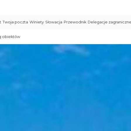
t
Twoja poczta
Winiety
Słowacja
Przewodnik
Delegacje zagraniczn
g obiektów