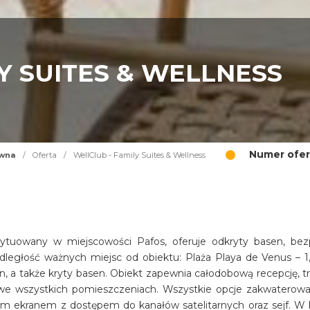
Y SUITES & WELLNESS
Numer ofer
ówna
/
Oferta
/
WellClub - Family Suites & Wellness
sytuowany w miejscowości Pafos, oferuje odkryty basen, bez
dległość ważnych miejsc od obiektu: Plaża Playa de Venus – 1
n, a także kryty basen. Obiekt zapewnia całodobową recepcję, tr
i we wszystkich pomieszczeniach. Wszystkie opcje zakwaterowa
im ekranem z dostępem do kanałów satelitarnych oraz sejf. W 