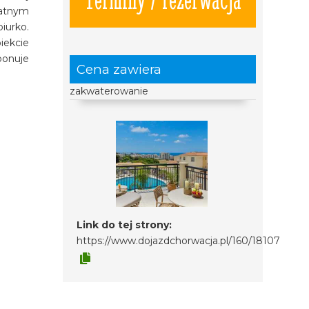
łatnym
iurko.
iekcie
ponuje
Cena zawiera
zakwaterowanie
Link do tej strony:
https://www.dojazdchorwacja.pl/160/18107