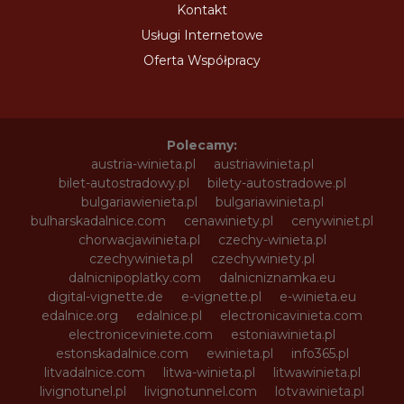
Kontakt
Usługi Internetowe
Oferta Współpracy
Polecamy:
austria-winieta.pl
austriawinieta.pl
bilet-autostradowy.pl
bilety-autostradowe.pl
bulgariawienieta.pl
bulgariawinieta.pl
bulharskadalnice.com
cenawiniety.pl
cenywiniet.pl
chorwacjawinieta.pl
czechy-winieta.pl
czechywinieta.pl
czechywiniety.pl
dalnicnipoplatky.com
dalnicniznamka.eu
digital-vignette.de
e-vignette.pl
e-winieta.eu
edalnice.org
edalnice.pl
electronicavinieta.com
electroniceviniete.com
estoniawinieta.pl
estonskadalnice.com
ewinieta.pl
info365.pl
litvadalnice.com
litwa-winieta.pl
litwawinieta.pl
livignotunel.pl
livignotunnel.com
lotvawinieta.pl