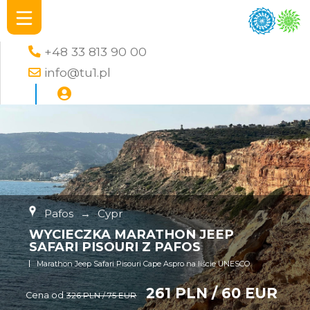
+48 33 813 90 00
info@tu1.pl
Pafos
→
Cypr
WYCIECZKA MARATHON JEEP
SAFARI PISOURI Z PAFOS
Marathon Jeep Safari Pisouri Cape Aspro na liście UNESCO
261 PLN / 60 EUR
Cena od
326 PLN / 75 EUR