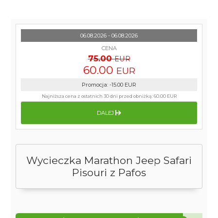
06.08.2026 - 06.08.2026
CENA
75.00
EUR
60.00
EUR
Promocja
:
-15.00
EUR
Najniższa cena z ostatnich 30 dni przed obniżką:
60.00 EUR
DALEJ
Wycieczka Marathon Jeep Safari
Pisouri z Pafos