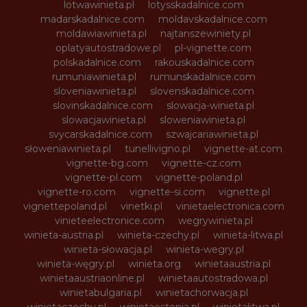
lotwawinieta.pl
lotysskadalnice.com
madarskadalnice.com
moldavskadalnice.com
moldawiawinieta.pl
najtanszewiniety.pl
oplatyautostradowe.pl
pl-vignette.com
polskadalnice.com
rakouskadalnice.com
rumuniawinieta.pl
rumunskadalnice.com
sloveniawinieta.pl
slovenskadalnice.com
slovinskadalnice.com
slowacja-winieta.pl
slowacjawinieta.pl
sloweniawinieta.pl
svycarskadalnice.com
szwajcariawinieta.pl
słoweniawinieta.pl
tunellivigno.pl
vignette-at.com
vignette-bg.com
vignette-cz.com
vignette-pl.com
vignette-poland.pl
vignette-ro.com
vignette-si.com
vignette.pl
vignettepoland.pl
vinetki.pl
vinietaelectronica.com
vinieteelectronice.com
wegrywinieta.pl
winieta-austria.pl
winieta-czechy.pl
winieta-litwa.pl
winieta-słowacja.pl
winieta-wegry.pl
winieta-węgry.pl
winieta.org
winietaaustria.pl
winietaaustriaonline.pl
winietaautostradowa.pl
winietabulgaria.pl
winietachorwacja.pl