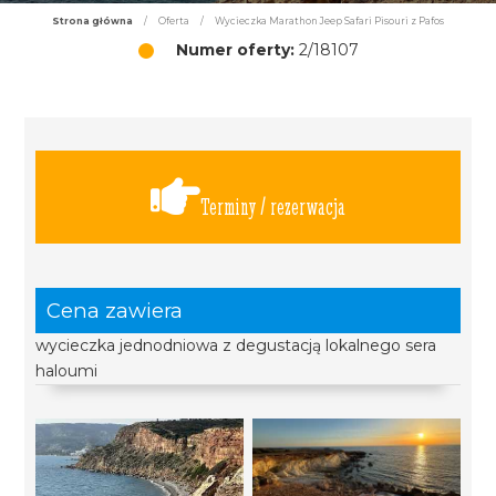
Strona główna
/
Oferta
/
Wycieczka Marathon Jeep Safari Pisouri z Pafos
Numer oferty:
2/18107
Terminy / rezerwacja
Cena zawiera
wycieczka jednodniowa z degustacją lokalnego sera
haloumi