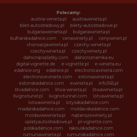
Polecamy:
austria-winieta.pl
austriawinieta.pl
bilet-autostradowy.pl
bilety-autostradowe.pl
bulgariawienieta.pl
bulgariawinieta.pl
bulharskadalnice.com
cenawiniety.pl
cenywiniet.pl
chorwacjawinieta.pl
czechy-winieta.pl
czechywinieta.pl
czechywiniety.pl
dalnicnipoplatky.com
dalnicniznamka.eu
digital-vignette.de
e-vignette.pl
e-winieta.eu
edalnice.org
edalnice.pl
electronicavinieta.com
electroniceviniete.com
estoniawinieta.pl
estonskadalnice.com
ewinieta.pl
info365.pl
litvadalnice.com
litwa-winieta.pl
litwawinieta.pl
livignotunel.pl
livignotunnel.com
lotvawinieta.pl
lotwawinieta.pl
lotysskadalnice.com
madarskadalnice.com
moldavskadalnice.com
moldawiawinieta.pl
najtanszewiniety.pl
oplatyautostradowe.pl
pl-vignette.com
polskadalnice.com
rakouskadalnice.com
rumuniawinieta.pl
rumunskadalnice.com