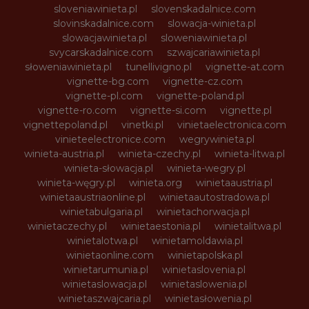
sloveniawinieta.pl
slovenskadalnice.com
slovinskadalnice.com
slowacja-winieta.pl
slowacjawinieta.pl
sloweniawinieta.pl
svycarskadalnice.com
szwajcariawinieta.pl
słoweniawinieta.pl
tunellivigno.pl
vignette-at.com
vignette-bg.com
vignette-cz.com
vignette-pl.com
vignette-poland.pl
vignette-ro.com
vignette-si.com
vignette.pl
vignettepoland.pl
vinetki.pl
vinietaelectronica.com
vinieteelectronice.com
wegrywinieta.pl
winieta-austria.pl
winieta-czechy.pl
winieta-litwa.pl
winieta-słowacja.pl
winieta-wegry.pl
winieta-węgry.pl
winieta.org
winietaaustria.pl
winietaaustriaonline.pl
winietaautostradowa.pl
winietabulgaria.pl
winietachorwacja.pl
winietaczechy.pl
winietaestonia.pl
winietalitwa.pl
winietalotwa.pl
winietamoldawia.pl
winietaonline.com
winietapolska.pl
winietarumunia.pl
winietaslovenia.pl
winietaslowacja.pl
winietaslowenia.pl
winietaszwajcaria.pl
winietasłowenia.pl