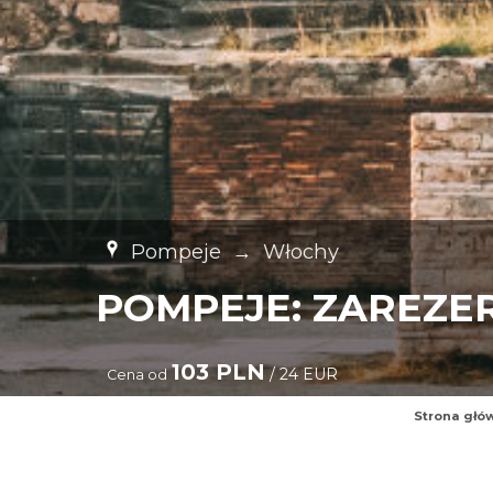
Pompeje
→
Włochy
POMPEJE: ZAREZE
103 PLN
/ 24 EUR
Cena od
Strona głó