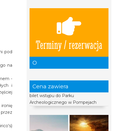
Terminy / rezerwacja
ni pod
O
ego na
zmem -
łych i
Cena zawiera
ęściej
bilet wstępu do Parku
Archeologicznego w Pompejach
ironię
 przez
ico's)