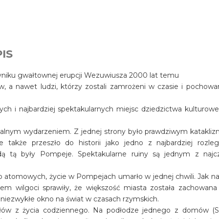
IS
wyniku gwałtownej erupcji Wezuwiusza 2000 lat temu
ów, a nawet ludzi, którzy zostali zamrożeni w czasie i pochowa
ch i najbardziej spektakularnych miejsc dziedzictwa kulturow
salnym wydarzeniem. Z jednej strony było prawdziwym katakli
e także przeszło do historii jako jedno z najbardziej rozleg
dą tą były Pompeje. Spektakularne ruiny są jednym z najcz
 atomowych, życie w Pompejach umarło w jednej chwili. Jak na 
em wilgoci sprawiły, że większość miasta została zachowana
owi niezwykłe okno na świat w czasach rzymskich.
ów z życia codziennego. Na podłodze jednego z domów (Sir