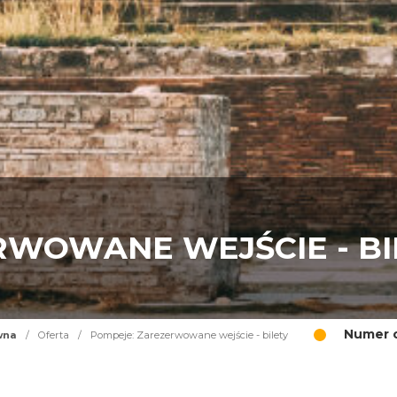
RWOWANE WEJŚCIE - BI
Numer o
wna
/
Oferta
/
Pompeje: Zarezerwowane wejście - bilety