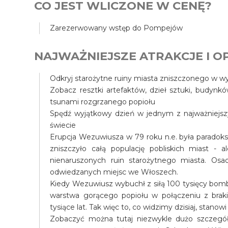
CO JEST WLICZONE W CENĘ?
Zarezerwowany wstęp do Pompejów
NAJWAŻNIEJSZE ATRAKCJE I OP
Odkryj starożytne ruiny miasta zniszczonego w 
Zobacz resztki artefaktów, dzieł sztuki, budynk
tsunami rozgrzanego popiołu
Spędź wyjątkowy dzień w jednym z najważniejszy
świecie
Erupcja Wezuwiusza w 79 roku n.e. była paradok
zniszczyło całą populację pobliskich miast - al
nienaruszonych ruin starożytnego miasta. Osa
odwiedzanych miejsc we Włoszech.
Kiedy Wezuwiusz wybuchł z siłą 100 tysięcy bomb
warstwa gorącego popiołu w połączeniu z braki
tysiące lat. Tak więc to, co widzimy dzisiaj, stan
Zobaczyć można tutaj niezwykle dużo szczegół