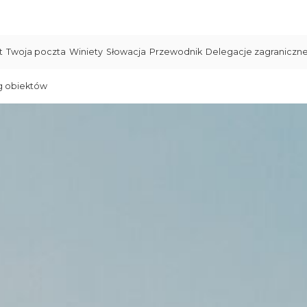
t
Twoja poczta
Winiety
Słowacja
Przewodnik
Delegacje zagraniczn
g obiektów