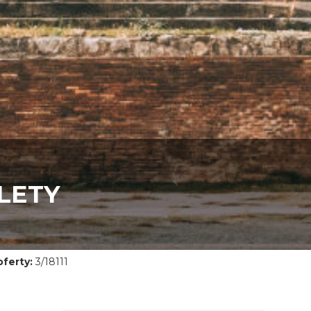
LETY
ferty:
3/18111