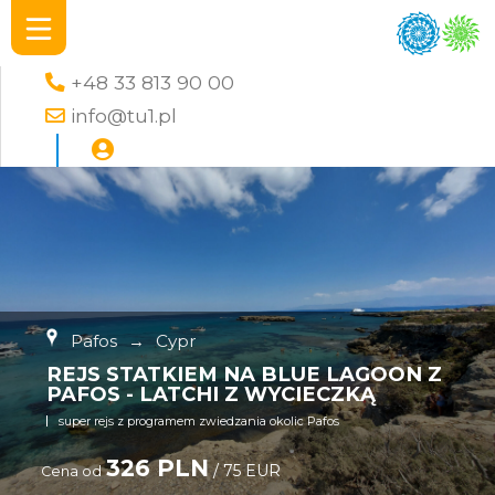
+48 33 813 90 00
info@tu1.pl
Pafos
→
Cypr
REJS STATKIEM NA BLUE LAGOON Z
PAFOS - LATCHI Z WYCIECZKĄ
super rejs z programem zwiedzania okolic Pafos
326 PLN
/ 75 EUR
Cena od