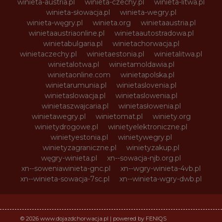
winieta-austria.pl
winieta-czechy.pl
winieta-litwa.pl
winieta-słowacja.pl
winieta-wegry.pl
winieta-węgry.pl
winieta.org
winietaaustria.pl
winietaaustriaonline.pl
winietaautostradowa.pl
winietabulgaria.pl
winietachorwacja.pl
winietaczechy.pl
winietaestonia.pl
winietalitwa.pl
winietalotwa.pl
winietamoldawia.pl
winietaonline.com
winietapolska.pl
winietarumunia.pl
winietaslovenia.pl
winietaslowacja.pl
winietaslowenia.pl
winietaszwajcaria.pl
winietasłowenia.pl
winietawegry.pl
winietomat.pl
winiety.org
winietydrogowe.pl
winietyelektroniczne.pl
winietyestonia.pl
winietywegry.pl
winietyzagraniczne.pl
winietyzakup.pl
węgry-winieta.pl
xn--sowacja-njb.org.pl
xn--soweniawinieta-gnc.pl
xn--wgry-winieta-4vb.pl
xn--winieta-sowacja-7sc.pl
xn--winieta-wgry-dwb.pl
© 2026 www.dojazdchorwacja.pl | powered by FENIQS