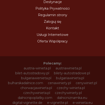
Destynacje
Polityka Prywatności
Regulamin strony
Zaloguj się
Kontakt
Usługi Internetowe
Oferta Współpracy
Polecamy:
austria-winieta.pl
austriawinieta.pl
bilet-autostradowy.pl
bilety-autostradowe.pl
bulgariawienieta.pl
bulgariawinieta.pl
bulharskadalnice.com
cenawiniety.pl
cenywiniet.pl
chorwacjawinieta.pl
czechy-winieta.pl
czechywinieta.pl
czechywiniety.pl
dalnicnipoplatky.com
dalnicniznamka.eu
digital-vignette.de
e-vignette.pl
e-winieta.eu