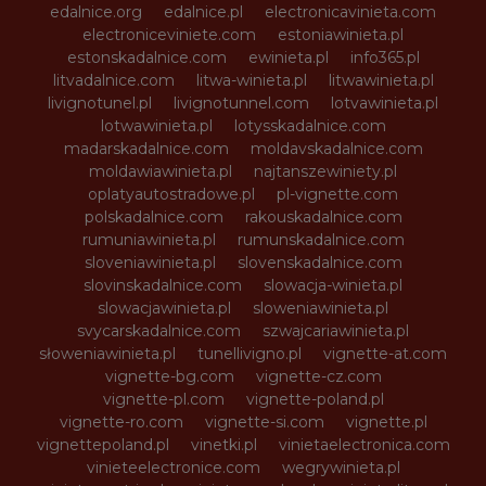
edalnice.org
edalnice.pl
electronicavinieta.com
electroniceviniete.com
estoniawinieta.pl
estonskadalnice.com
ewinieta.pl
info365.pl
litvadalnice.com
litwa-winieta.pl
litwawinieta.pl
livignotunel.pl
livignotunnel.com
lotvawinieta.pl
lotwawinieta.pl
lotysskadalnice.com
madarskadalnice.com
moldavskadalnice.com
moldawiawinieta.pl
najtanszewiniety.pl
oplatyautostradowe.pl
pl-vignette.com
polskadalnice.com
rakouskadalnice.com
rumuniawinieta.pl
rumunskadalnice.com
sloveniawinieta.pl
slovenskadalnice.com
slovinskadalnice.com
slowacja-winieta.pl
slowacjawinieta.pl
sloweniawinieta.pl
svycarskadalnice.com
szwajcariawinieta.pl
słoweniawinieta.pl
tunellivigno.pl
vignette-at.com
vignette-bg.com
vignette-cz.com
vignette-pl.com
vignette-poland.pl
vignette-ro.com
vignette-si.com
vignette.pl
vignettepoland.pl
vinetki.pl
vinietaelectronica.com
vinieteelectronice.com
wegrywinieta.pl