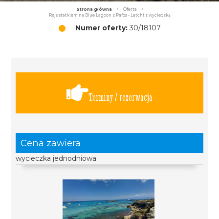
Strona główna
/
Oferta
/
Rejs statkiem na Blue Lagoon z Pafos - Latchi z wycieczką
Numer oferty:
30/18107
Terminy / rezerwacja
Cena zawiera
wycieczka jednodniowa