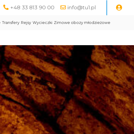
+48 33 813 90 00
info@tu1.pl
e
Transfery
Rejsy
Wycieczki
Zimowe obozy młodzieżowe