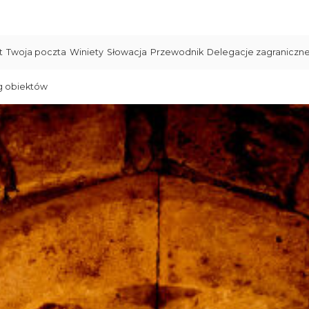
t
Twoja poczta
Winiety
Słowacja
Przewodnik
Delegacje zagraniczn
g obiektów