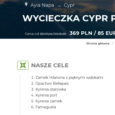
Ayia Napa
→
Cypr
WYCIECZKA CYPR P
369 PLN / 85 EU
Cena od
391 PLN / 90 EUR
Strona główna
/
NASZE CELE
Zamek Hilariona z pięknymi widokami
Opactwo Bellapais
Kyrenia starówka
Kyrenia port
Kyrenia zamek
Famagusta