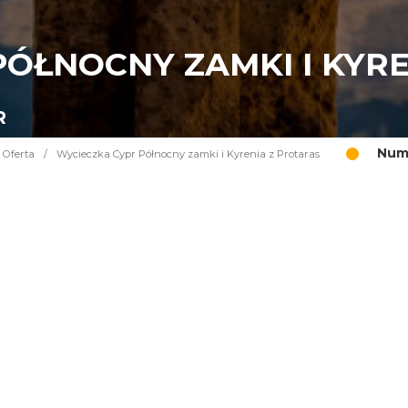
ÓŁNOCNY ZAMKI I KYR
R
Nume
Oferta
/
Wycieczka Cypr Północny zamki i Kyrenia z Protaras