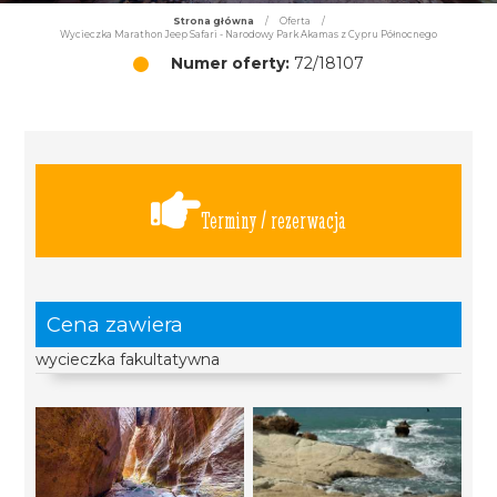
Strona główna
/
Oferta
/
Wycieczka Marathon Jeep Safari - Narodowy Park Akamas z Cypru Północnego
Numer oferty:
72/18107
Terminy / rezerwacja
Cena zawiera
wycieczka fakultatywna