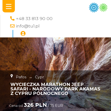
+48 33 813 90 00
info@tu1.pl
Pafos
→
Cypr
WYCIECZKA MARATHON JEEP
SAFARI - NARODOWY PARK AKAMAS
Z CYPRU PÓŁNOCNEGO
326 PLN
/ 75 EUR
Cena od