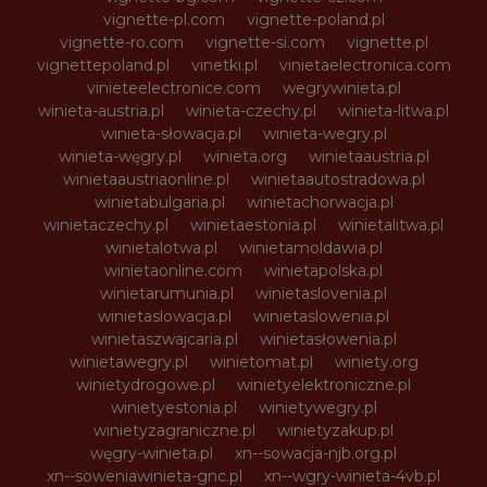
vignette-pl.com
vignette-poland.pl
vignette-ro.com
vignette-si.com
vignette.pl
vignettepoland.pl
vinetki.pl
vinietaelectronica.com
vinieteelectronice.com
wegrywinieta.pl
winieta-austria.pl
winieta-czechy.pl
winieta-litwa.pl
winieta-słowacja.pl
winieta-wegry.pl
winieta-węgry.pl
winieta.org
winietaaustria.pl
winietaaustriaonline.pl
winietaautostradowa.pl
winietabulgaria.pl
winietachorwacja.pl
winietaczechy.pl
winietaestonia.pl
winietalitwa.pl
winietalotwa.pl
winietamoldawia.pl
winietaonline.com
winietapolska.pl
winietarumunia.pl
winietaslovenia.pl
winietaslowacja.pl
winietaslowenia.pl
winietaszwajcaria.pl
winietasłowenia.pl
winietawegry.pl
winietomat.pl
winiety.org
winietydrogowe.pl
winietyelektroniczne.pl
winietyestonia.pl
winietywegry.pl
winietyzagraniczne.pl
winietyzakup.pl
węgry-winieta.pl
xn--sowacja-njb.org.pl
xn--soweniawinieta-gnc.pl
xn--wgry-winieta-4vb.pl