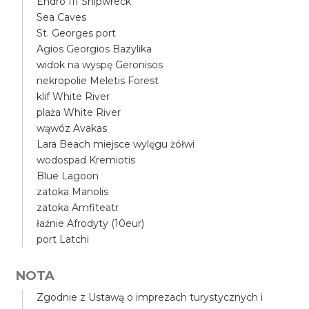
Endro III Shipwreck
Sea Caves
St. Georges port
Agios Georgios Bazylika
widok na wyspę Geronisos
nekropolie Meletis Forest
klif White River
plaża White River
wąwóz Avakas
Lara Beach miejsce wylęgu żółwi
wodospad Kremiotis
Blue Lagoon
zatoka Manolis
zatoka Amfiteatr
łaźnie Afrodyty (10eur)
port Latchi
NOTA
Zgodnie z Ustawą o imprezach turystycznych i