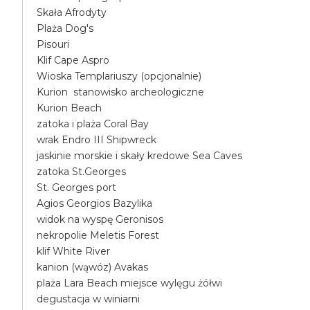
Skała Afrodyty
Plaża Dog's
Pisouri
Klif Cape Aspro
Wioska Templariuszy (opcjonalnie)
Kurion stanowisko archeologiczne
Kurion Beach
zatoka i plaża Coral Bay
wrak Endro III Shipwreck
jaskinie morskie i skały kredowe Sea Caves
zatoka St.Georges
St. Georges port
Agios Georgios Bazylika
widok na wyspę Geronisos
nekropolie Meletis Forest
klif White River
kanion (wąwóz) Avakas
plaża Lara Beach miejsce wylęgu żółwi
degustacja w winiarni