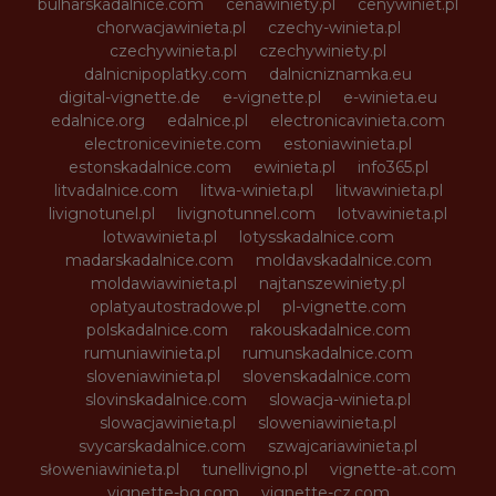
bulharskadalnice.com
cenawiniety.pl
cenywiniet.pl
chorwacjawinieta.pl
czechy-winieta.pl
czechywinieta.pl
czechywiniety.pl
dalnicnipoplatky.com
dalnicniznamka.eu
digital-vignette.de
e-vignette.pl
e-winieta.eu
edalnice.org
edalnice.pl
electronicavinieta.com
electroniceviniete.com
estoniawinieta.pl
estonskadalnice.com
ewinieta.pl
info365.pl
litvadalnice.com
litwa-winieta.pl
litwawinieta.pl
livignotunel.pl
livignotunnel.com
lotvawinieta.pl
lotwawinieta.pl
lotysskadalnice.com
madarskadalnice.com
moldavskadalnice.com
moldawiawinieta.pl
najtanszewiniety.pl
oplatyautostradowe.pl
pl-vignette.com
polskadalnice.com
rakouskadalnice.com
rumuniawinieta.pl
rumunskadalnice.com
sloveniawinieta.pl
slovenskadalnice.com
slovinskadalnice.com
slowacja-winieta.pl
slowacjawinieta.pl
sloweniawinieta.pl
svycarskadalnice.com
szwajcariawinieta.pl
słoweniawinieta.pl
tunellivigno.pl
vignette-at.com
vignette-bg.com
vignette-cz.com