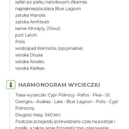
safari po parku narodowym Akamas
najpiękniejsza plaża Blue Lagoon
zatoka Manolis
zatoka Amfiteatr
łaźnie Afrodyty (10eur)
port Latchi
Polis
wodospad Kremiotis (opcjonalnie)
wioska Drusia
wioska Arodes
wioska Katikas
HARMONOGRAM WYCIECZKI
Trasa wycieczki: Cypr Północy -Pafos - Peia - St.
Georges - Avakas - Lara - Blue Lagoon - Polis - Cypr
Północny
Długość trasy: 340 km
Podczas przejazdu przewidziano czas na postoje i
posiłki, a także sesje fotograficzne i plażowanie