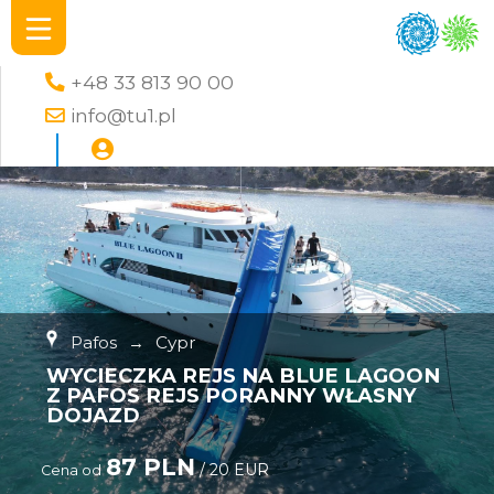
+48 33 813 90 00
info@tu1.pl
Pafos
→
Cypr
WYCIECZKA REJS NA BLUE LAGOON
Z PAFOS REJS PORANNY WŁASNY
DOJAZD
87 PLN
/ 20 EUR
Cena od