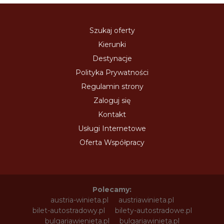
Szukaj oferty
Kierunki
Destynacje
Polityka Prywatności
Regulamin strony
Zaloguj się
Kontakt
Usługi Internetowe
Oferta Współpracy
Polecamy:
austria-winieta.pl
austriawinieta.pl
bilet-autostradowy.pl
bilety-autostradowe.pl
bulgariawienieta.pl
bulgariawinieta.pl