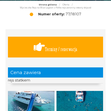
Strona główna
/
Oferta
/
Wycieczka Rejs na Blue Lagoon z Pafos rejs poranny własny dojazd
Numer oferty:
77/18107
Terminy / rezerwacja
Cena zawiera
rejs statkiem