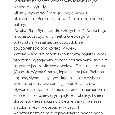
widokiem na morze, otoczonym fascynującym
pięknem przyrody.
Mijamy wyspę św. Jerzego z wyjątkowym
otoczeniem. Będziesz pod wrażeniem jego boskiej
natury.
Zatoka Plaji. Płynąc wzdłuż złotych plaż Zatoki Plaji,
można zobaczyć ruiny Teatru Greckiego o
półkolistym kształcie, prawdopodobnie
zbudowanego pod koniec IV wieku.
Zatoka Manolis z imponująco bogatą, błękitną wodą,
otoczona wystającymi formacjami skalnymi, słynie z
morskich jaskiń. Miejsce docelowe Błękitna Laguna
(Chamili). Wyspa Chamili, lepiej znana jako Błękitna
Laguna, słynie z czystych, krystalicznie czystych
wód. Tutaj masz wystarczająco dużo czasu na
pływanie, relaks i cieszenie się śródziemnomorskim
słońcem oraz dziewiczym pięknem okolicy. Dzieci i
dorośli również mogą się świetnie bawić na naszej
zjeżdżalni! jedyny dostępny w Latchi!
Podczas naszych mini rejsów lokalne owoce, wino i