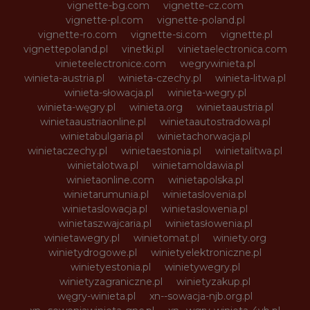
vignette-bg.com
vignette-cz.com
vignette-pl.com
vignette-poland.pl
vignette-ro.com
vignette-si.com
vignette.pl
vignettepoland.pl
vinetki.pl
vinietaelectronica.com
vinieteelectronice.com
wegrywinieta.pl
winieta-austria.pl
winieta-czechy.pl
winieta-litwa.pl
winieta-słowacja.pl
winieta-wegry.pl
winieta-węgry.pl
winieta.org
winietaaustria.pl
winietaaustriaonline.pl
winietaautostradowa.pl
winietabulgaria.pl
winietachorwacja.pl
winietaczechy.pl
winietaestonia.pl
winietalitwa.pl
winietalotwa.pl
winietamoldawia.pl
winietaonline.com
winietapolska.pl
winietarumunia.pl
winietaslovenia.pl
winietaslowacja.pl
winietaslowenia.pl
winietaszwajcaria.pl
winietasłowenia.pl
winietawegry.pl
winietomat.pl
winiety.org
winietydrogowe.pl
winietyelektroniczne.pl
winietyestonia.pl
winietywegry.pl
winietyzagraniczne.pl
winietyzakup.pl
węgry-winieta.pl
xn--sowacja-njb.org.pl