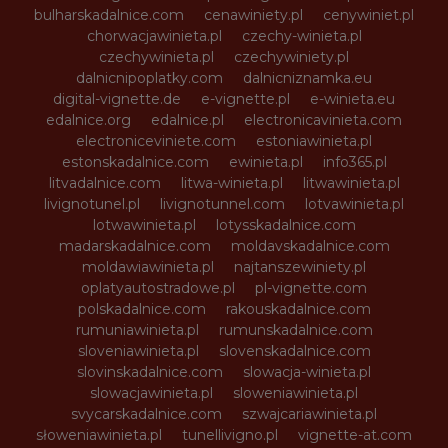
bulharskadalnice.com
cenawiniety.pl
cenywiniet.pl
chorwacjawinieta.pl
czechy-winieta.pl
czechywinieta.pl
czechywiniety.pl
dalnicnipoplatky.com
dalnicniznamka.eu
digital-vignette.de
e-vignette.pl
e-winieta.eu
edalnice.org
edalnice.pl
electronicavinieta.com
electroniceviniete.com
estoniawinieta.pl
estonskadalnice.com
ewinieta.pl
info365.pl
litvadalnice.com
litwa-winieta.pl
litwawinieta.pl
livignotunel.pl
livignotunnel.com
lotvawinieta.pl
lotwawinieta.pl
lotysskadalnice.com
madarskadalnice.com
moldavskadalnice.com
moldawiawinieta.pl
najtanszewiniety.pl
oplatyautostradowe.pl
pl-vignette.com
polskadalnice.com
rakouskadalnice.com
rumuniawinieta.pl
rumunskadalnice.com
sloveniawinieta.pl
slovenskadalnice.com
slovinskadalnice.com
slowacja-winieta.pl
slowacjawinieta.pl
sloweniawinieta.pl
svycarskadalnice.com
szwajcariawinieta.pl
słoweniawinieta.pl
tunellivigno.pl
vignette-at.com