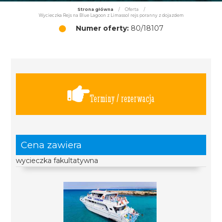
Strona główna
/
Oferta
/
Wycieczka Rejs na Blue Lagoon z Limassol rejs poranny z dojazdem
Numer oferty:
80/18107
Terminy / rezerwacja
Cena zawiera
wycieczka fakultatywna