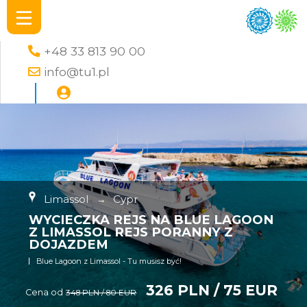
+48 33 813 90 00
info@tu1.pl
Limassol
→
Cypr
WYCIECZKA REJS NA BLUE LAGOON
Z LIMASSOL REJS PORANNY Z
DOJAZDEM
Blue Lagoon z Limassol - Tu musisz być!
326 PLN / 75 EUR
Cena od
348 PLN / 80 EUR