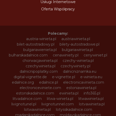
Usługi Internetowe
Oferta Współpracy
Polecamy:
austria-winieta.pl
austriawinieta.pl
bilet-autostradowy.pl
bilety-autostradowe.pl
bulgariawienieta.pl
bulgariawinieta.pl
bulharskadalnice.com
cenawiniety.pl
cenywiniet.pl
chorwacjawinieta.pl
czechy-winieta.pl
czechywinieta.pl
czechywiniety.pl
dalnicnipoplatky.com
dalnicniznamka.eu
digital-vignette.de
e-vignette.pl
e-winieta.eu
edalnice.org
edalnice.pl
electronicavinieta.com
electroniceviniete.com
estoniawinieta.pl
estonskadalnice.com
ewinieta.pl
info365.pl
litvadalnice.com
litwa-winieta.pl
litwawinieta.pl
livignotunel.pl
livignotunnel.com
lotvawinieta.pl
lotwawinieta.pl
lotysskadalnice.com
madarskadalnice.com
moldavskadalnice.com