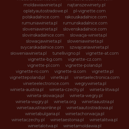
moldawiawinieta.pl
najtanszewiniety.pl
oplatyautostradowe.pl
pl-vignette.com
polskadalnice.com
rakouskadalnice.com
rumuniawinieta.pl
rumunskadalnice.com
sloveniawinieta.pl
slovenskadalnice.com
slovinskadalnice.com
slowacja-winieta.pl
slowacjawinieta.pl
sloweniawinieta.pl
svycarskadalnice.com
szwajcariawinieta.pl
słoweniawinieta.pl
tunellivigno.pl
vignette-at.com
vignette-bg.com
vignette-cz.com
vignette-pl.com
vignette-poland.pl
vignette-ro.com
vignette-si.com
vignette.pl
vignettepoland.pl
vinetki.pl
vinietaelectronica.com
vinieteelectronice.com
wegrywinieta.pl
winieta-austria.pl
winieta-czechy.pl
winieta-litwa.pl
winieta-słowacja.pl
winieta-wegry.pl
winieta-węgry.pl
winieta.org
winietaaustria.pl
winietaaustriaonline.pl
winietaautostradowa.pl
winietabulgaria.pl
winietachorwacja.pl
winietaczechy.pl
winietaestonia.pl
winietalitwa.pl
winietalotwa.pl
winietamoldawia.pl