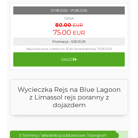
07.08.2026 - 07.08.2026
CENA
80.00
EUR
75.00
EUR
Promocja
:
-5.00
EUR
Najniższa cena z ostatnich 30 dni przed obniżką:
75.00 EUR
DALEJ
Wycieczka Rejs na Blue Lagoon
z Limassol rejs poranny z
dojazdem
1) Terminy / składniki podstawowe / transport