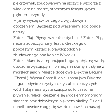
pielgrzymek, zbudowanym na szczycie wzgórza z
widokiem na morze, otoczonym fascynującym
pięknem przyrody.
Mijamy wyspę św. Jerzego z wyjątkowym
otoczeniem. Będziesz pod wrażeniem jego boskiej
natury.
Zatoka Plaji. Płynąc wzdłuż złotych plaż Zatoki Plaji,
można zobaczyć ruiny Teatru Greckiego o
półkolistym kształcie, prawdopodobnie
zbudowanego pod koniec IV wieku.
Zatoka Manolis z imponująco bogatą, błękitną wodą,
otoczona wystającymi formacjami skalnymi, słynie z
morskich jaskiń. Miejsce docelowe Błękitna Laguna
(Chamili). Wyspa Chamili, lepiej znana jako Błękitna
Laguna, słynie z czystych, krystalicznie czystych
wód. Tutaj masz wystarczająco dużo czasu na
pływanie, relaks i cieszenie się śródziemnomorskim
słońcem oraz dziewiczym pięknem okolicy. Dzieci i
dorośli również mogą się świetnie bawić na naszej