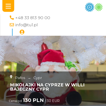
+48 33 813 90 00
info@tu1.pl
Pafos
→
Cypr
MIKOŁAJKI NA CYPRZE W WILLI
BAJECZNY CYPR
130 PLN
/ 30 EUR
Cena od