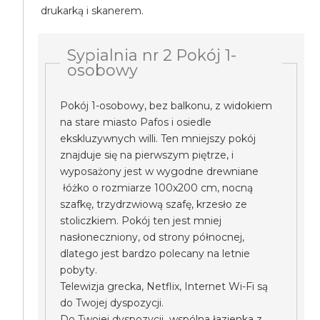
drukarką i skanerem.
Sypialnia nr 2 Pokój 1-
osobowy
Pokój 1-osobowy, bez balkonu, z widokiem
na stare miasto Pafos i osiedle
ekskluzywnych willi. Ten mniejszy pokój
znajduje się na pierwszym piętrze, i
wyposażony jest w wygodne drewniane
łóżko o rozmiarze 100x200 cm, nocną
szafkę, trzydrzwiową szafę, krzesło ze
stoliczkiem. Pokój ten jest mniej
nasłoneczniony, od strony północnej,
dlatego jest bardzo polecany na letnie
pobyty.
Telewizja grecka, Netflix, Internet Wi-Fi są
do Twojej dyspozycji.
Do Twojej dyspozycji wspólna łazienka z