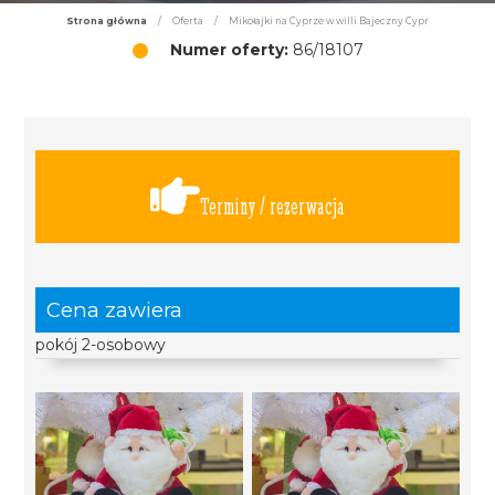
Strona główna
/
Oferta
/
Mikołajki na Cyprze w willi Bajeczny Cypr
Numer oferty:
86/18107
Terminy / rezerwacja
Cena zawiera
pokój 2-osobowy