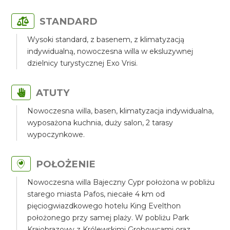
STANDARD
Wysoki standard, z basenem, z klimatyzacją
indywidualną, nowoczesna willa w eksluzywnej
dzielnicy turystycznej Exo Vrisi.
ATUTY
Nowoczesna willa, basen, klimatyzacja indywidualna,
wyposażona kuchnia, duży salon, 2 tarasy
wypoczynkowe.
POŁOŻENIE
Nowoczesna willa Bajeczny Cypr położona w pobliżu
starego miasta Pafos, niecałe 4 km od
pięciogwiazdkowego hotelu King Evelthon
położonego przy samej plaży. W pobliżu Park
Krajobrazowy z Królewskimi Grobowcami oraz